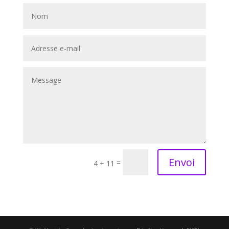
Envoi
=
4 + 11